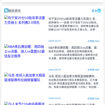
相关资讯
更多
坎宁安25分10助攻率活塞力克骑士 系列赛2-0领先
底特律讯——凯德·坎宁安砍下25分10助攻，
托比亚斯·哈里斯贡献21分，底特律活塞队周
四晚以107-97击败克利夫兰骑士队，在季后
赛次轮系列赛中取得2-0领先优势。第三场比
赛将于周六移师克利夫兰进
2026-05-07
点赞数:666
NBA季后赛前瞻：周四骑士vs活塞、湖人vs雷霆G2最佳投注推荐
若未列出频道，请联系您的电视服务商。
2026年NBA季后赛周四将上演两场分区
半决赛，底特律活塞与俄克拉荷马城雷霆正
朝着潜在的决赛对决迈进。两支头号种子球
队在周二的系列赛揭幕战中均取得1
2026-05-07
点赞数:666
马克·库班入股加拿大精英篮球联赛布拉姆顿蜜獾队
在出售达拉斯独行侠队多数股权后，亿万富
翁马克·库班重返篮球界成为球队老板。本周
四，加拿大精英篮球联赛（CEBL）布拉姆顿
蜜獾队官方宣布，这位商业大亨将跨境投资
加入该队股东集团。 蜜獾队现
2026-05-07
点赞数:666