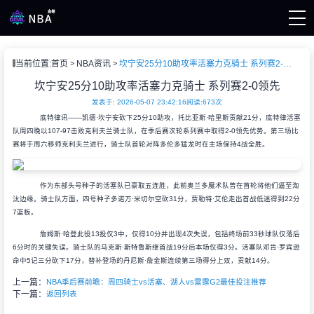
页
当前位置:
首页
NBA资讯
坎宁安25分10助攻率活塞力克骑士 系列赛2-0领先
A直播
A录像
坎宁安25分10助攻率活塞力克骑士 系列赛2-0领先
A新闻
发表于: 2026-05-07 23:42:16
阅读:
673次
底特律讯——凯德·坎宁安砍下25分10助攻，托比亚斯·哈里斯贡献21分，底特律活塞
队周四晚以107-97击败克利夫兰骑士队，在季后赛次轮系列赛中取得2-0领先优势。第三场比
赛将于周六移师克利夫兰进行，骑士队首轮对阵多伦多猛龙时在主场保持4战全胜。
作为东部头号种子的活塞队已豪取五连胜，此前奥兰多魔术队曾在首轮将他们逼至淘
汰边缘。骑士队方面，四号种子多诺万·米切尔空砍31分，贾勒特·艾伦走出首战低迷得到22分
7篮板。
詹姆斯·哈登此役13投仅3中，仅得10分并出现4次失误，包括终场前33秒球队仅落后
6分时的关键失误。骑士队的马克斯·斯特鲁斯继首战19分后本场仅得3分。活塞队邓肯·罗宾逊
命中5记三分砍下17分，替补登场的丹尼斯·詹金斯连续第三场得分上双，贡献14分。
上一篇：
NBA季后赛前瞻：周四骑士vs活塞、湖人vs雷霆G2最佳投注推荐
下一篇：
返回列表