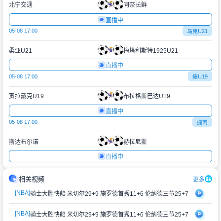
北宁交通
同奈长鲜
直播中
05-08 17:00
乌克U21
柔亚U21
梅塔利斯特1925U21
直播中
05-08 17:00
捷U19
贺拉戴克U19
布拉格斯巴达U19
直播中
05-08 17:00
捷丙
斯达布尔诺
赫拉尼斯
直播中
相关视频
更多
[NBA]
骑士大胜快船 米切尔29+9 施罗德首秀11+6 伦纳德三节25+7
[NBA]
骑士大胜快船 米切尔29+9 施罗德首秀11+6 伦纳德三节25+7