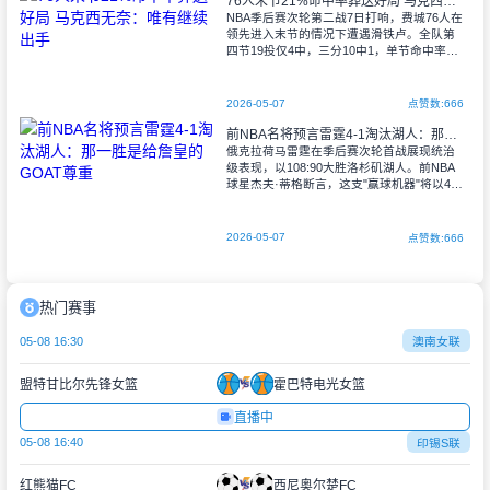
76人末节21%命中率葬送好局 马克西无奈：唯有继续出手
NBA季后赛次轮第二战7日打响，费城76人在
领先进入末节的情况下遭遇滑铁卢。全队第
四节19投仅4中，三分10中1，单节命中率低
至21.1%，最终102:108不敌纽约尼克斯，系
列赛0:2陷入绝境。
2026-05-07
点赞数:666
前NBA名将预言雷霆4-1淘汰湖人：那一胜是给詹皇的GOAT尊重
俄克拉荷马雷霆在季后赛次轮首战展现统治
级表现，以108:90大胜洛杉矶湖人。前NBA
球星杰夫·蒂格断言，这支"赢球机器"将以4-1
轻松晋级，而湖人唯一胜场只是对勒布朗·詹
姆斯"历史最佳"地位的致敬
2026-05-07
点赞数:666
热门赛事
05-08 16:30
澳南女联
盟特甘比尔先锋女篮
霍巴特电光女篮
直播中
05-08 16:40
印锡S联
红熊猫FC
西尼奥尔楚FC