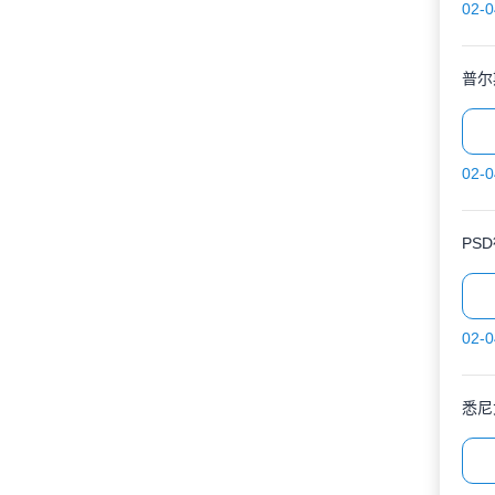
02-0
普尔
02-0
PS
02-0
悉尼