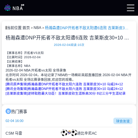
页
NBA
当前位置:
首页
杨瀚森遭DNP开拓者不敌太阳遭6连败 吉莱斯皮30+10 马威24+12
A直播
A录像
杨瀚森遭DNP开拓者不敌太阳遭6连败 吉莱斯皮30+10 马威24+12
A新闻
2026-02-04
阅读:
10次
【赛事名称】
开拓者VS太阳
2026-02-04
【比赛时间】
【比赛结果】
NBA
【赛事名称】
2026-02-04 NBA 开拓者vs太阳 全场录像
北京时间 2026-02-04，本站记录了NBA的一场精彩英超直播回放 2026-02-04 NBA 开
拓者vs太阳 全场比赛录像回放,欢迎您的观看。
[腾讯原声集锦]杨瀚森遭DNP开拓者不敌太阳六连败 吉莱斯皮30+10 马威24+12
[腾讯全场集锦]杨瀚森遭DNP开拓者不敌太阳六连败 吉莱斯皮30+10 马威24+12
[吉莱斯皮集锦]逆转取胜最大功臣！吉莱斯皮砍生涯新高30分 8记三分平生涯纪录
热门赛事
02-04 16:00
球会友谊
CSM 马雷
迪比辛尼AC