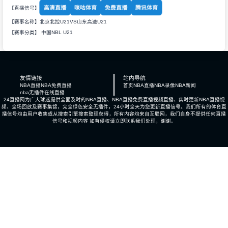
高清直播
咪咕体育
免费直播
腾讯体育
【直播信号】
【赛事名称】北京北控U21VS山东高速U21
【赛事分类】
中国NBL U21
友情链接
站内导航
NBA直播
NBA免费直播
首页
NBA直播
NBA录像
NBA新闻
nba无插件在线直播
24直播网为广大球迷提供全面及时的NBA直播、NBA直播免费直播视频直播、实时更新NBA直播视
频、全场回放及赛事集锦，完全绿色安全无插件，24小时全天为您更新直播信号。我们所有的体育直
播信号均由用户收集或从搜索引擎搜索整理获得，所有内容均来自互联网，我们自身不提供任何直播
信号和视频内容 如有侵权请立即联系我们处理，谢谢。