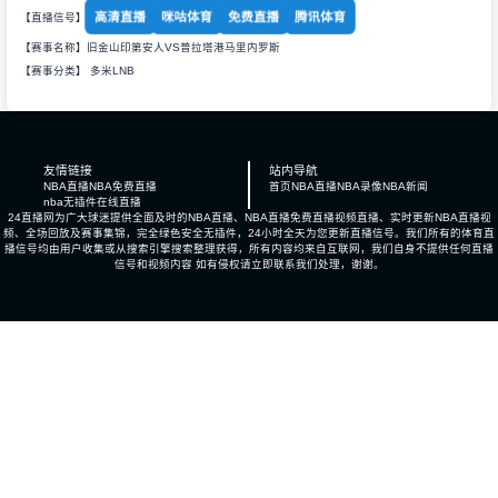
高清直播
咪咕体育
免费直播
腾讯体育
【直播信号】
【赛事名称】旧金山印第安人VS普拉塔港马里内罗斯
【赛事分类】
多米LNB
友情链接
站内导航
NBA直播
NBA免费直播
首页
NBA直播
NBA录像
NBA新闻
nba无插件在线直播
24直播网为广大球迷提供全面及时的NBA直播、NBA直播免费直播视频直播、实时更新NBA直播视
频、全场回放及赛事集锦，完全绿色安全无插件，24小时全天为您更新直播信号。我们所有的体育直
播信号均由用户收集或从搜索引擎搜索整理获得，所有内容均来自互联网，我们自身不提供任何直播
信号和视频内容 如有侵权请立即联系我们处理，谢谢。